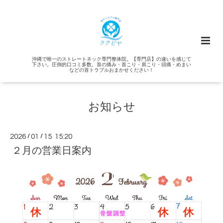
沖縄で唯一のストレートネック専門整体院。【専門店】の違いを感じて
下さい。圧倒的口コミ多数。首の痛み・首こり・肩こり・頭痛・めまい
などの首トラブルおまかせください！
お知らせ
2026
/
01
/
15 15:20
２月の営業日案内