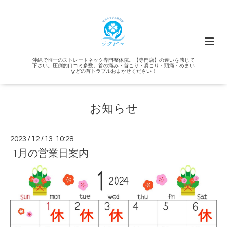
沖縄で唯一のストレートネック専門整体院。【専門店】の違いを感じて
下さい。圧倒的口コミ多数。首の痛み・首こり・肩こり・頭痛・めまい
などの首トラブルおまかせください！
お知らせ
2023
/
12
/
13 10:28
1月の営業日案内