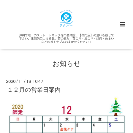
沖縄で唯一のストレートネック専門整体院。【専門店】の違いを感じて
下さい。圧倒的口コミ多数。首の痛み・首こり・肩こり・頭痛・めまい
などの首トラブルおまかせください！
お知らせ
2020
/
11
/
18 10:47
１２月の営業日案内