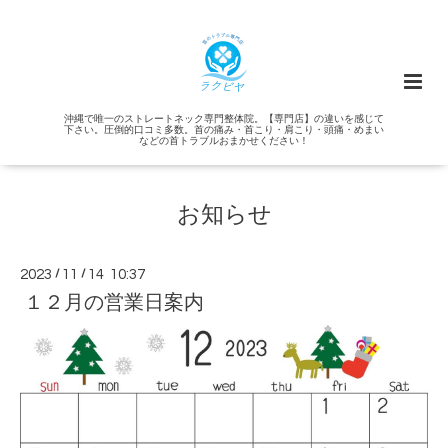
沖縄で唯一のストレートネック専門整体院。【専門店】の違いを感じて
下さい。圧倒的口コミ多数。首の痛み・首こり・肩こり・頭痛・めまい
などの首トラブルおまかせください！
お知らせ
2023
/
11
/
14 10:37
１２月の営業日案内