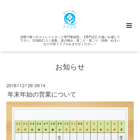
沖縄で唯一のストレートネック専門整体院。【専門店】の違いを感じて
下さい。圧倒的口コミ多数。首の痛み・首こり・肩こり・頭痛・めまい
などの首トラブルおまかせください！
お知らせ
2018
/
12
/
28 09:14
年末年始の営業について